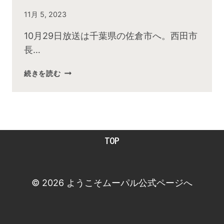
By
11月 5, 2023
admin
10月29日放送は千葉県の佐倉市へ。西田市
長…
2023
続きを読む
年
10
月
お
昼
TOP
の
快
傑
TV
© 2026 ようこそムーパル公式ページへ
放
送
後
動