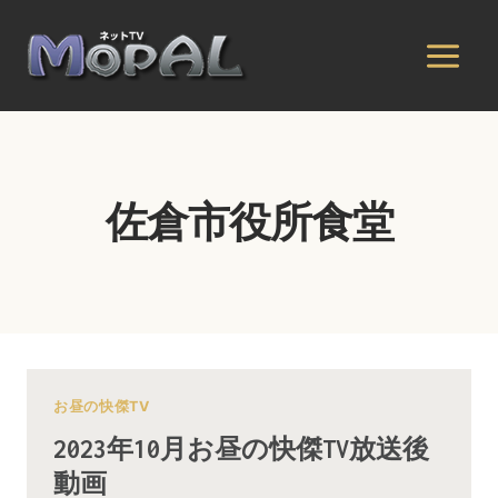
内
容
を
ス
キ
ッ
プ
佐倉市役所食堂
お昼の快傑TV
2023年10月お昼の快傑TV放送後
動画