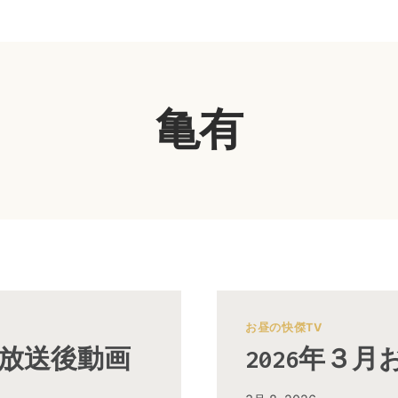
亀有
お昼の快傑TV
V放送後動画
2026年３