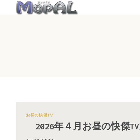
内
容
を
ス
キ
ッ
プ
お昼の快傑TV
2026年４月お昼の快傑T