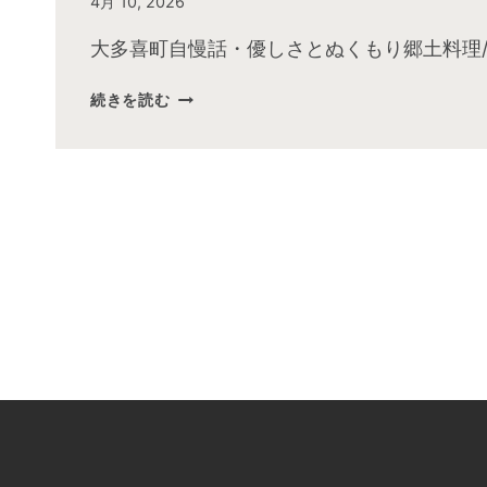
By
4月 10, 2026
admin
大多喜町自慢話・優しさとぬくもり郷土料理/
続きを読む
2026
年
４
月
お
昼
の
快
傑
TV
放
送
後
動
画