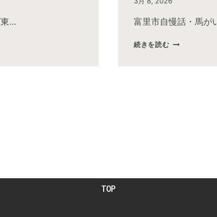
By
3月 8, 2026
admin
東…
富里市自慢話・馬が
2026
続きを読む
年
３
月
お
昼
の
快
傑
TV
放
送
後
動
TOP
画