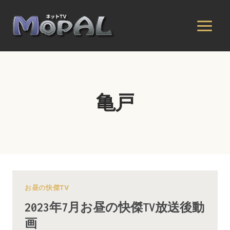
内
容
を
ス
キ
ッ
プ
亀戸
お昼の快傑TV
2023年7月お昼の快傑TV放送後動
画