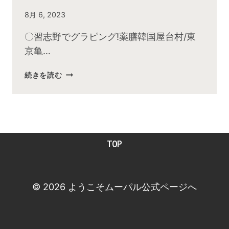
By
8月 6, 2023
admin
〇習志野でグラピング!薬膳韓国屋台村/東
京亀…
2023
続きを読む
年
7
月
お
昼
TOP
の
快
傑
TV
© 2026 ようこそムーパル公式ページへ
放
送
後
動