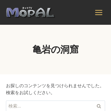
内
容
を
ス
キ
ッ
プ
亀岩の洞窟
お探しのコンテンツを見つけられませんでした。
検索をお試しください。
検
索: