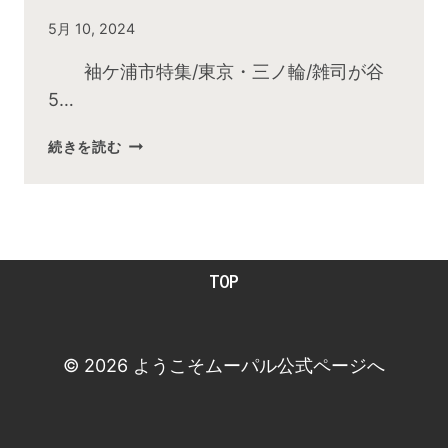
By
5月 10, 2024
admin
袖ケ浦市特集/東京・三ノ輪/雑司が谷
5…
2024
続きを読む
年
5
月
お
昼
TOP
の
快
傑
TV
© 2026 ようこそムーパル公式ページへ
放
送
後
動