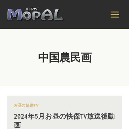
内
容
を
ス
キ
ッ
プ
中国農民画
お昼の快傑TV
2024年5月お昼の快傑TV放送後動
画