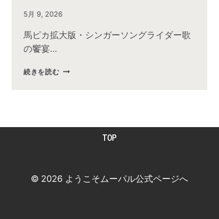
By
5月 9, 2026
admin
馬ピカ拡大版・シンガーソングライダー歌
の饗宴…
2026
続きを読む
年
5
月
お
昼
TOP
の
快
傑
TV
© 2026 ようこそムーパル公式ページへ
放
送
後
動