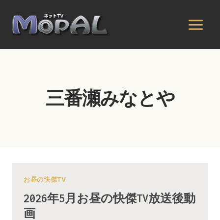
内
容
を
ス
キ
ッ
プ
三番瀬みなとや
お昼の快傑TV
2026年5月お昼の快傑TV放送後動
画