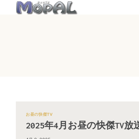
内
容
を
ス
キ
ッ
プ
お昼の快傑TV
2025年4月お昼の快傑TV