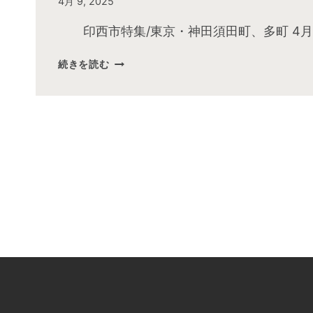
By
4月 9, 2025
admin
印西市特集/東京・神田須田町、多町 4月
2025
続きを読む
年
4
月
お
昼
の
快
傑
TV
放
送
後
動
画