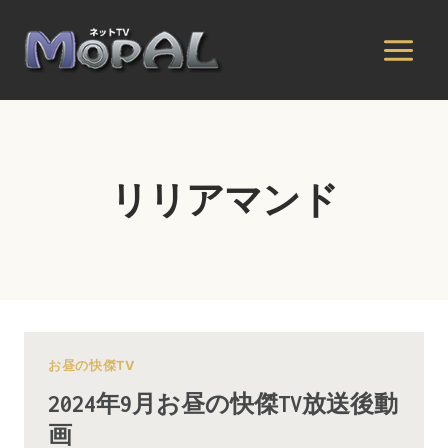
内
容
を
ス
キ
ッ
プ
リリアマンド
お昼の快傑TV
2024年9月お昼の快傑TV放送後動
画