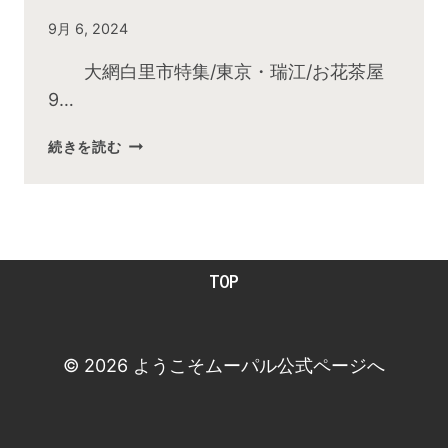
By
9月 6, 2024
admin
大網白里市特集/東京・瑞江/お花茶屋
9…
2024
続きを読む
年
9
月
お
昼
TOP
の
快
傑
TV
© 2026 ようこそムーパル公式ページへ
放
送
後
動