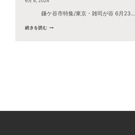
By
6月 8, 2024
admin
鎌ケ谷市特集/東京・雑司が谷 6月23…
2024
続きを読む
年
6
月
お
昼
の
快
傑
TV
放
送
後
動
画