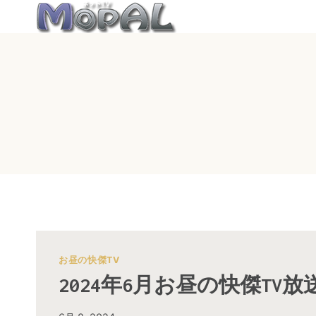
内
容
を
ス
キ
ッ
プ
お昼の快傑TV
2024年6月お昼の快傑TV