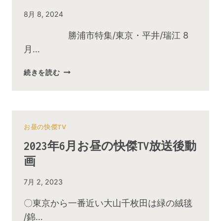
By
8月 8, 2024
admin
勝浦市特集/東京・平井/瑞江 8
月…
2024
続きを読む
年
8
月
お
昼
お昼の快傑TV
の
2023年6月お昼の快傑TV放送後動
快
画
傑
TV
By
7月 2, 2023
放
admin
送
〇東京から一番近い大山千枚田は緑の絨毯
後
/錦…
動