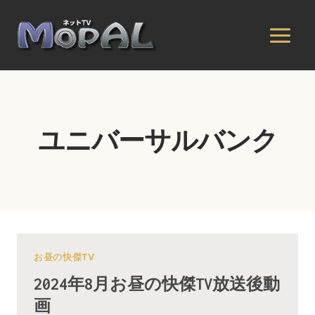
内
容
を
ス
キ
ッ
プ
ユニバーサルバンク
お昼の快傑TV
2024年8月お昼の快傑TV放送後動
画