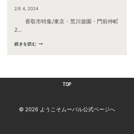
By
2月 4, 2024
admin
香取市特集/東京・荒川遊園・門前仲町
2…
2024
続きを読む
年
2
月
お
昼
TOP
の
快
傑
TV
© 2026 ようこそムーパル公式ページへ
放
送
後
動