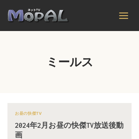
内
容
を
ス
キ
ッ
プ
ミールス
お昼の快傑TV
2024年2月お昼の快傑TV放送後動
画