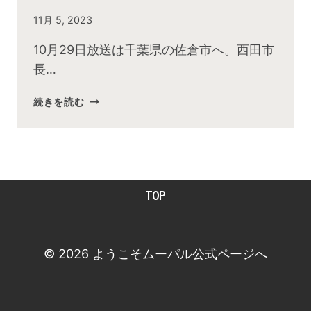
By
11月 5, 2023
admin
10月29日放送は千葉県の佐倉市へ。西田市
長…
2023
続きを読む
年
10
月
お
昼
TOP
の
快
傑
TV
© 2026 ようこそムーパル公式ページへ
放
送
後
動