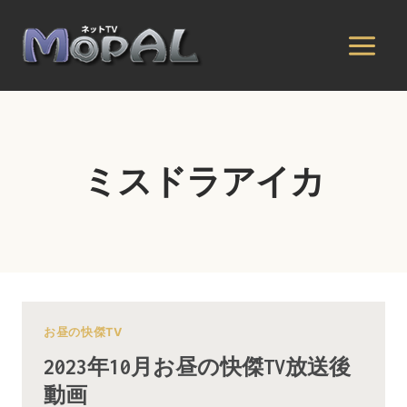
内
容
を
ス
キ
ッ
プ
ミスドラアイカ
お昼の快傑TV
2023年10月お昼の快傑TV放送後
動画