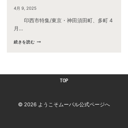
By
4月 9, 2025
admin
印西市特集/東京・神田須田町、多町 4
月…
2025
続きを読む
年
4
月
お
昼
TOP
の
快
傑
TV
© 2026 ようこそムーパル公式ページへ
放
送
後
動