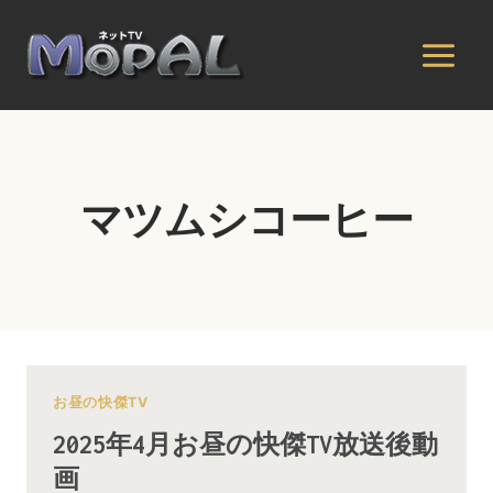
内
容
を
ス
キ
ッ
プ
マツムシコーヒー
お昼の快傑TV
2025年4月お昼の快傑TV放送後動
画