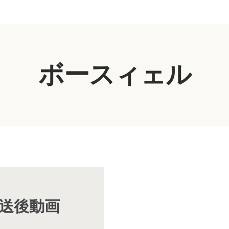
ボースィェル
放送後動画