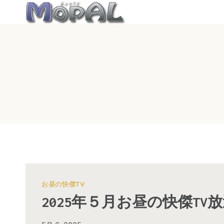
内
容
を
ス
キ
ッ
プ
お昼の快傑TV
2025年５月お昼の快傑TV