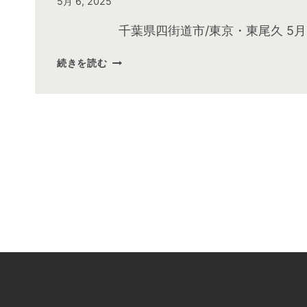
By
5月 6, 2025
admin
千葉県四街道市/東京・東尾久 5月
2025
続きを読む
年
５
月
お
昼
の
快
傑
TV
放
送
後
動
画