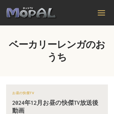
内
容
を
ス
キ
ッ
ベーカリーレンガのお
プ
うち
お昼の快傑TV
2024年12月お昼の快傑TV放送後
動画