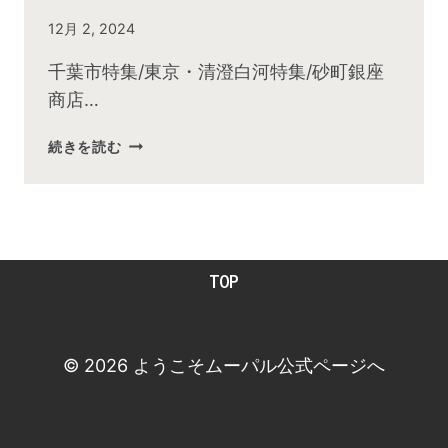
By
12月 2, 2024
admin
千葉市特集/東京・清澄白河特集/砂町銀座
商店…
2024
続きを読む
年
12
月
お
昼
TOP
の
快
傑
TV
© 2026 ようこそムーパル公式ページへ
放
送
後
動