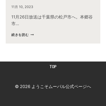
By
11月 10, 2023
admin
11月26日放送は千葉県の松戸市へ。本郷谷
市…
2023
続きを読む
年
11
月
お
昼
TOP
の
快
傑
TV
© 2026 ようこそムーパル公式ページへ
放
送
後
動