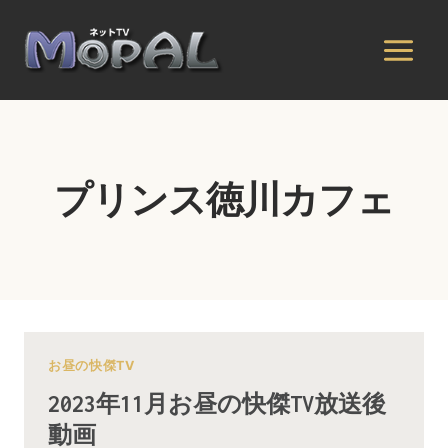
内
容
を
ス
キ
ッ
プ
プリンス徳川カフェ
お昼の快傑TV
2023年11月お昼の快傑TV放送後
動画