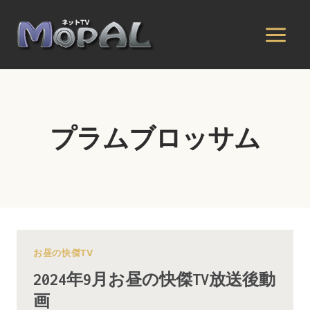
内
容
を
ス
キ
ッ
プ
プラムブロッサム
お昼の快傑TV
2024年9月お昼の快傑TV放送後動
画