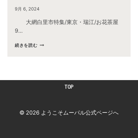
By
9月 6, 2024
admin
大網白里市特集/東京・瑞江/お花茶屋
9…
2024
続きを読む
年
9
月
お
昼
TOP
の
快
傑
TV
© 2026 ようこそムーパル公式ページへ
放
送
後
動