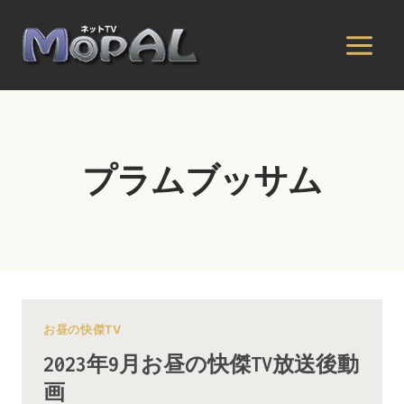
内
容
を
ス
キ
ッ
プ
プラムブッサム
お昼の快傑TV
2023年9月お昼の快傑TV放送後動
画