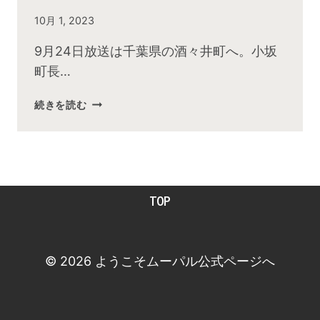
By
10月 1, 2023
admin
9月24日放送は千葉県の酒々井町へ。小坂
町長…
2023
続きを読む
年
9
月
お
昼
TOP
の
快
傑
TV
© 2026 ようこそムーパル公式ページへ
放
送
後
動