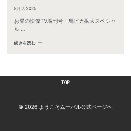
By
8月 7, 2025
admin
お昼の快傑TV増刊号・馬ピカ拡大スペシャ
ル …
2025
続きを読む
年
８
月
お
昼
TOP
の
快
傑
TV
© 2026 ようこそムーパル公式ページへ
放
送
後
動