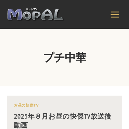
内
容
を
ス
キ
ッ
プ
プチ中華
お昼の快傑TV
2025年８月お昼の快傑TV放送後
動画