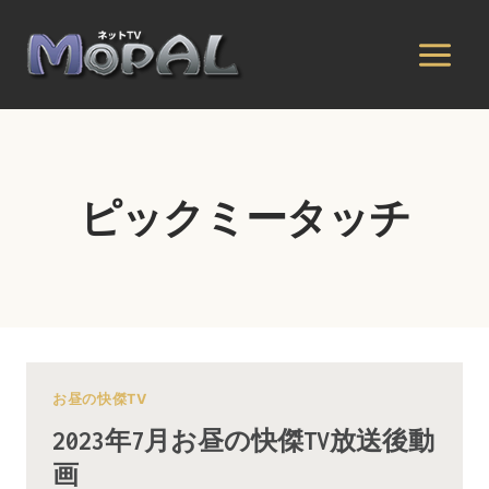
内
容
を
ス
キ
ッ
プ
ピックミータッチ
お昼の快傑TV
2023年7月お昼の快傑TV放送後動
画