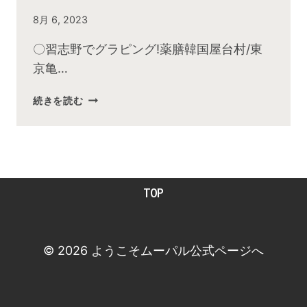
By
8月 6, 2023
admin
〇習志野でグラピング!薬膳韓国屋台村/東
京亀…
2023
続きを読む
年
7
月
お
昼
TOP
の
快
傑
TV
© 2026 ようこそムーパル公式ページへ
放
送
後
動