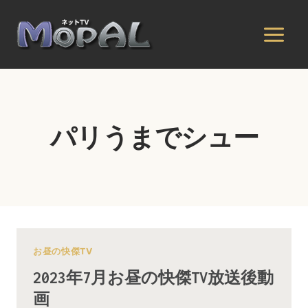
内
容
を
ス
キ
ッ
プ
パリうまでシュー
お昼の快傑TV
2023年7月お昼の快傑TV放送後動
画