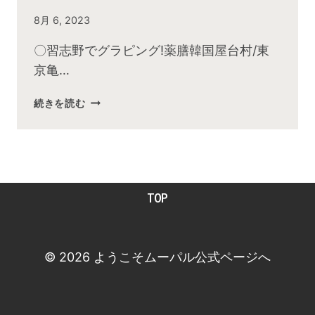
By
8月 6, 2023
admin
〇習志野でグラピング!薬膳韓国屋台村/東
京亀…
2023
続きを読む
年
7
月
お
昼
TOP
の
快
傑
TV
© 2026 ようこそムーパル公式ページへ
放
送
後
動