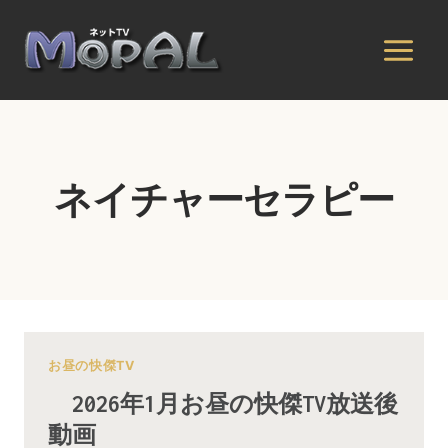
内
容
を
ス
キ
ッ
プ
ネイチャーセラピー
お昼の快傑TV
2026年1月お昼の快傑TV放送後
動画