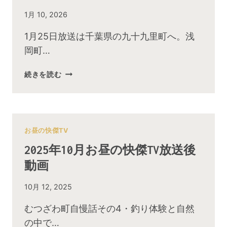
By
1月 10, 2026
admin
1月25日放送は千葉県の九十九里町へ。浅
岡町…
続きを読む
2026
年
1
月
お
お昼の快傑TV
昼
2025年10月お昼の快傑TV放送後
の
動画
快
傑
By
10月 12, 2025
TV
admin
放
むつざわ町自慢話その4・釣り体験と自然
送
の中で…
後