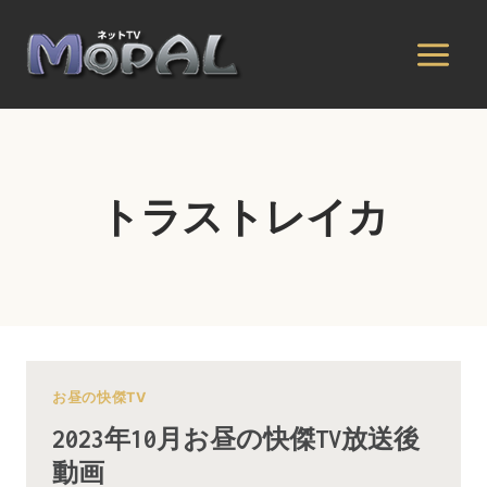
内
容
を
ス
キ
ッ
プ
トラストレイカ
お昼の快傑TV
2023年10月お昼の快傑TV放送後
動画