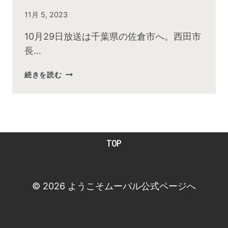
By
11月 5, 2023
admin
10月29日放送は千葉県の佐倉市へ。西田市
長…
2023
続きを読む
年
10
月
お
昼
TOP
の
快
傑
TV
© 2026 ようこそムーパル公式ページへ
放
送
後
動