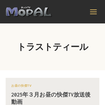
内
容
を
ス
キ
ッ
プ
トラストティール
お昼の快傑TV
2025年３月お昼の快傑TV放送後
動画