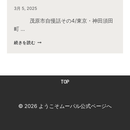
By
3月 5, 2025
admin
茂原市自慢話その4/東京・神田須田
町 …
2025
続きを読む
年
３
月
お
昼
TOP
の
快
傑
TV
© 2026 ようこそムーパル公式ページへ
放
送
後
動