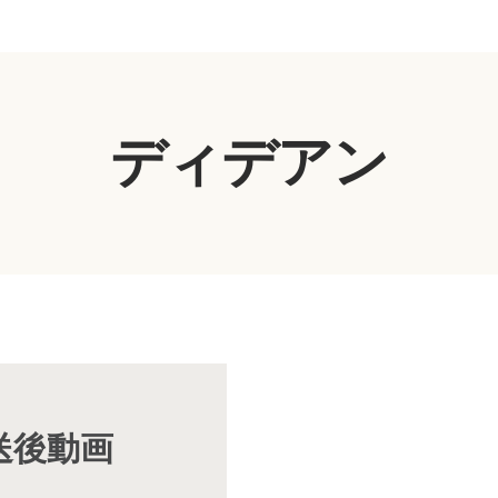
ディデアン
放送後動画