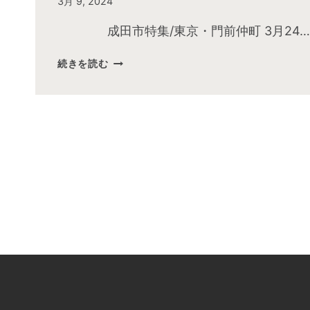
By
3月 9, 2024
admin
成田市特集/東京・門前仲町 3月24…
2024
続きを読む
年
3
月
お
昼
の
快
傑
TV
放
送
後
動
画