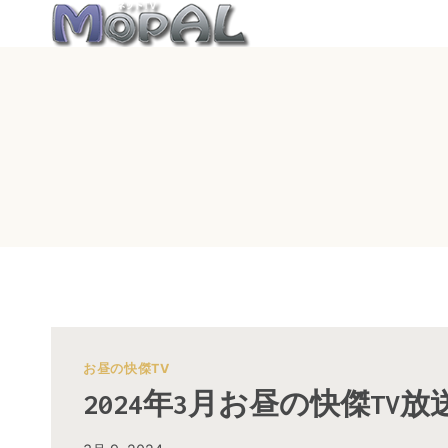
内
容
を
ス
キ
ッ
プ
お昼の快傑TV
2024年3月お昼の快傑TV