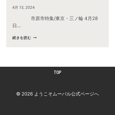
By
4月 13, 2024
admin
市原市特集/東京・三ノ輪 4月28
日…
2024
続きを読む
年
4
月
お
昼
TOP
の
快
傑
TV
© 2026 ようこそムーパル公式ページへ
放
送
後
動