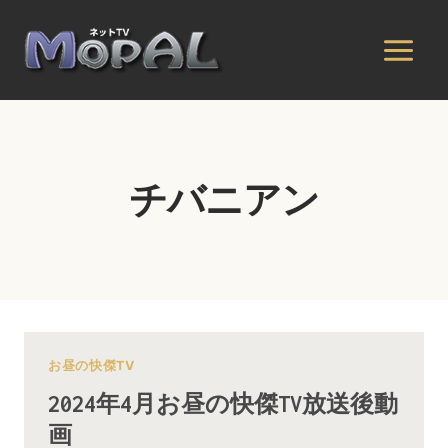
内
容
を
ス
キ
ッ
プ
チバニアン
お昼の快傑TV
2024年4月お昼の快傑TV放送後動
画