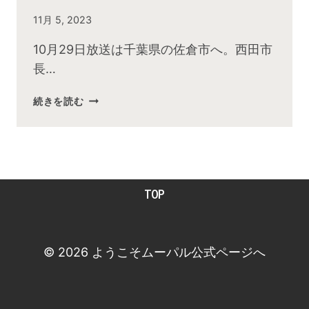
By
11月 5, 2023
admin
10月29日放送は千葉県の佐倉市へ。西田市
長…
2023
続きを読む
年
10
月
お
昼
TOP
の
快
傑
TV
© 2026 ようこそムーパル公式ページへ
放
送
後
動