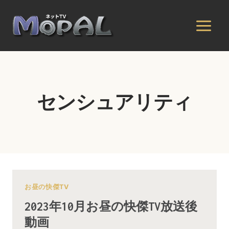
内
容
を
ス
キ
ッ
プ
センシュアリティ
お昼の快傑TV
2023年10月お昼の快傑TV放送後
動画