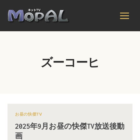
内
容
を
ス
キ
ッ
プ
ズーコーヒ
お昼の快傑TV
2025年9月お昼の快傑TV放送後動
画