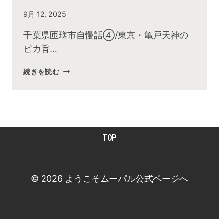
By
9月 12, 2025
admin
千葉県匝瑳市自慢話④/東京・亀戸天神の
ピカ旨…
2025
続きを読む
年
9
月
お
昼
TOP
の
快
傑
TV
© 2026 ようこそムーパル公式ページへ
放
送
後
動