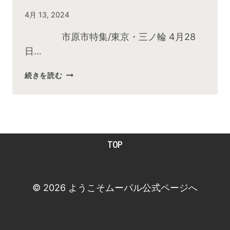
By
4月 13, 2024
admin
市原市特集/東京・三ノ輪 4月28
日…
2024
続きを読む
年
4
月
お
昼
TOP
の
快
傑
TV
© 2026 ようこそムーパル公式ページへ
放
送
後
動