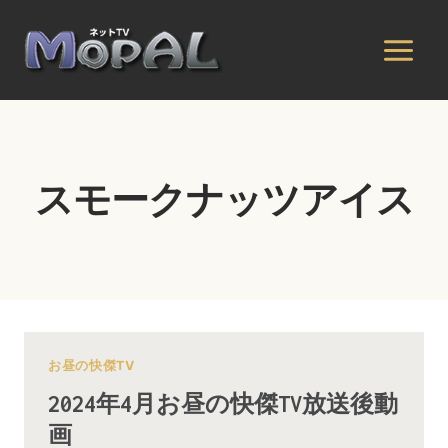
内
容
を
ス
キ
ッ
プ
スモークナッツアイス
お昼の快傑TV
2024年4月お昼の快傑TV放送後動
画