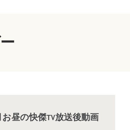
ダー
1月お昼の快傑TV放送後動画