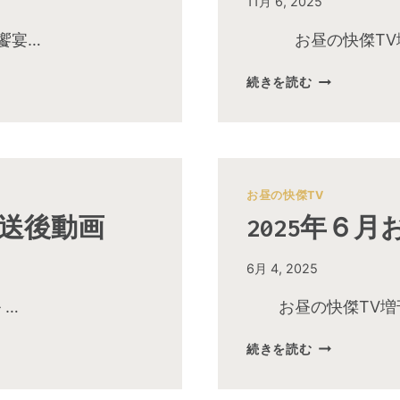
By
11月 6, 2025
admin
饗宴…
お昼の快傑TV増刊
続きを読む
2025
年
11
月
お
お昼の快傑TV
昼
放送後動画
2025年６
の
快
傑
By
6月 4, 2025
TV
admin
放
 …
お昼の快傑TV増刊
送
2025
後
続きを読む
年
動
６
画