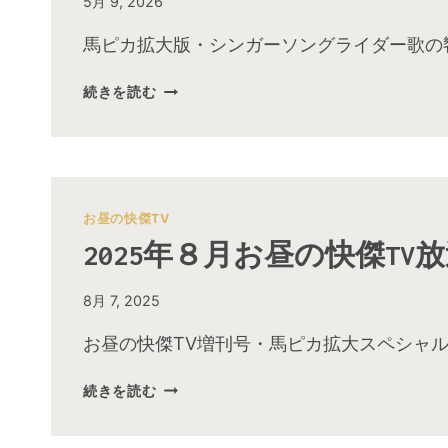
By
5月 9, 2026
admin
馬ピカ拡大版・シンガーソングライダー歌の
2026
続きを読む
年
5
月
お
昼
お昼の快傑TV
の
2025年８月お昼の快傑TV
快
傑
TV
By
8月 7, 2025
放
admin
送
お昼の快傑TV増刊号・馬ピカ拡大スペシャル
後
2025
動
続きを読む
年
画
８