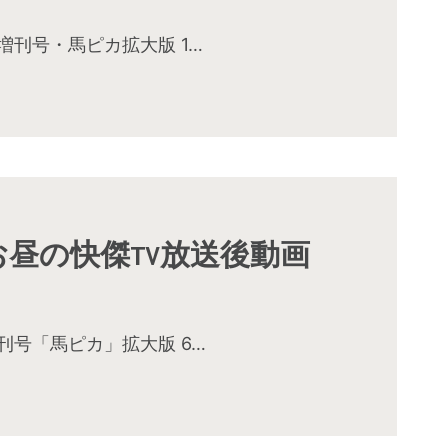
号・馬ピカ拡大版 1…
月お昼の快傑TV放送後動画
号「馬ピカ」拡大版 6…