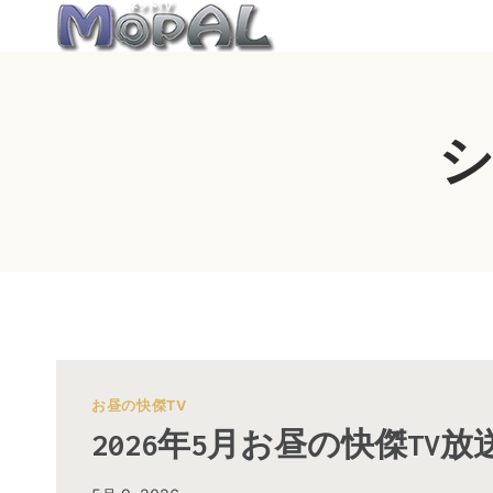
内
容
を
ス
キ
シ
ッ
プ
お昼の快傑TV
2026年5月お昼の快傑TV