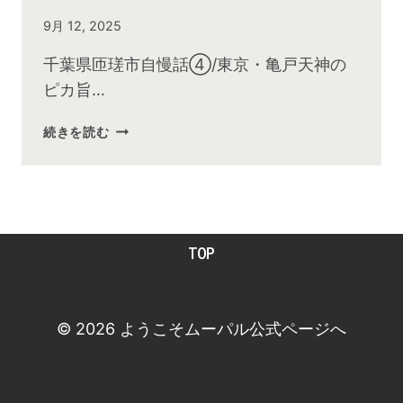
By
9月 12, 2025
admin
千葉県匝瑳市自慢話④/東京・亀戸天神の
ピカ旨…
2025
続きを読む
年
9
月
お
昼
TOP
の
快
傑
TV
© 2026 ようこそムーパル公式ページへ
放
送
後
動