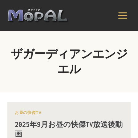
内
容
を
ス
キ
ッ
ザガーディアンエンジ
プ
エル
お昼の快傑TV
2025年9月お昼の快傑TV放送後動
画