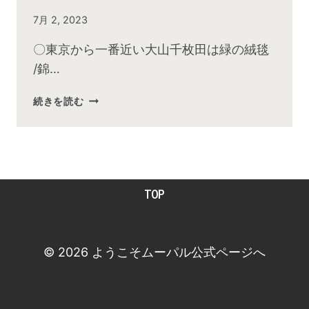
By
7月 2, 2023
admin
〇東京から一番近い大山千枚田は緑の絨毯
/錦…
2023
続きを読む
年
6
月
お
昼
TOP
の
快
傑
TV
© 2026 ようこそムーパル公式ページへ
放
送
後
動