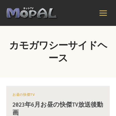
内
容
を
ス
キ
ッ
カモガワシーサイドヘ
プ
ース
お昼の快傑TV
2023年6月お昼の快傑TV放送後動
画