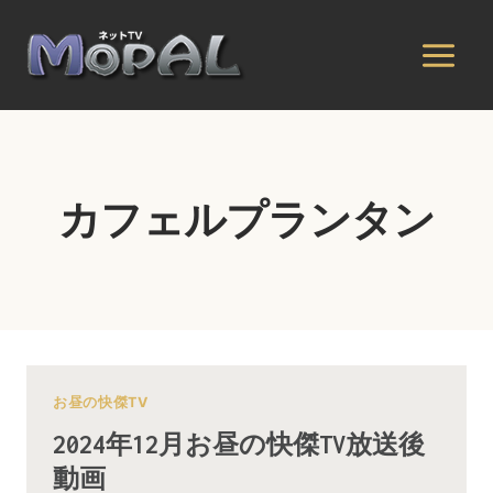
内
容
を
ス
キ
ッ
プ
カフェルプランタン
お昼の快傑TV
2024年12月お昼の快傑TV放送後
動画