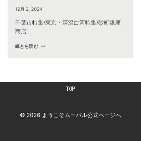
By
12月 2, 2024
admin
千葉市特集/東京・清澄白河特集/砂町銀座
商店…
2024
続きを読む
年
12
月
お
昼
TOP
の
快
傑
TV
© 2026 ようこそムーパル公式ページへ
放
送
後
動