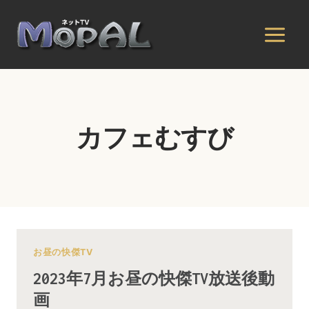
内
容
を
ス
キ
ッ
プ
カフェむすび
お昼の快傑TV
2023年7月お昼の快傑TV放送後動
画