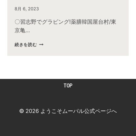
By
8月 6, 2023
admin
〇習志野でグラピング!薬膳韓国屋台村/東
京亀…
2023
続きを読む
年
7
月
お
昼
TOP
の
快
傑
TV
© 2026 ようこそムーパル公式ページへ
放
送
後
動