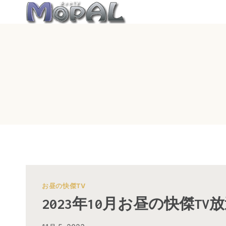
内
容
を
ス
キ
ッ
プ
お昼の快傑TV
2023年10月お昼の快傑TV