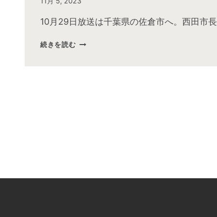
By
11月 5, 2023
admin
10月29日放送は千葉県の佐倉市へ。西田市長
2023
続きを読む
年
10
月
お
昼
の
快
傑
TV
放
送
後
動
画