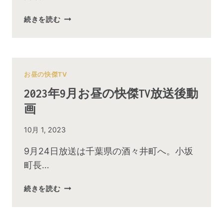
画
2024
続きを読む
年
12
月
お
昼
お昼の快傑TV
の
2023年9月お昼の快傑TV放送後動
快
画
傑
TV
By
10月 1, 2023
放
admin
送
9月24日放送は千葉県の酒々井町へ。小坂
後
町長…
動
画
2023
続きを読む
年
9
月