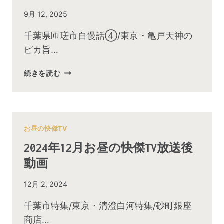
By
9月 12, 2025
admin
千葉県匝瑳市自慢話④/東京・亀戸天神の
ピカ旨…
2025
続きを読む
年
9
月
お
昼
お昼の快傑TV
の
2024年12月お昼の快傑TV放送後
快
動画
傑
TV
By
12月 2, 2024
放
admin
送
千葉市特集/東京・清澄白河特集/砂町銀座
後
商店…
動