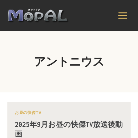
内
容
を
ス
キ
ッ
プ
アントニウス
お昼の快傑TV
2025年9月お昼の快傑TV放送後動
画