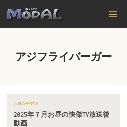
内
容
を
ス
キ
ッ
プ
アジフライバーガー
お昼の快傑TV
2025年７月お昼の快傑TV放送後
動画