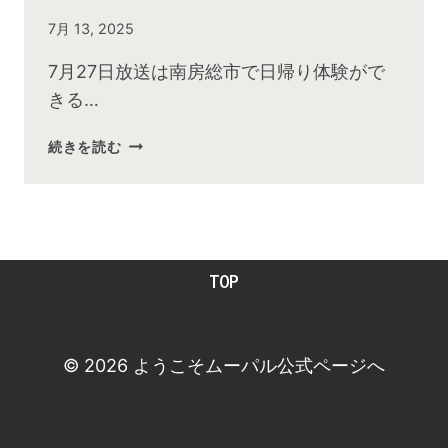
By
7月 13, 2025
admin
7月27日放送は南房総市で日帰り体験がで
きる…
2025
続きを読む
年
７
月
お
昼
TOP
の
快
傑
TV
© 2026 ようこそムーパル公式ページへ
放
送
後
動