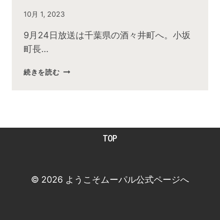
By
10月 1, 2023
admin
9月24日放送は千葉県の酒々井町へ。小坂
町長…
2023
続きを読む
年
9
月
お
昼
TOP
の
快
傑
TV
© 2026 ようこそムーパル公式ページへ
放
送
後
動