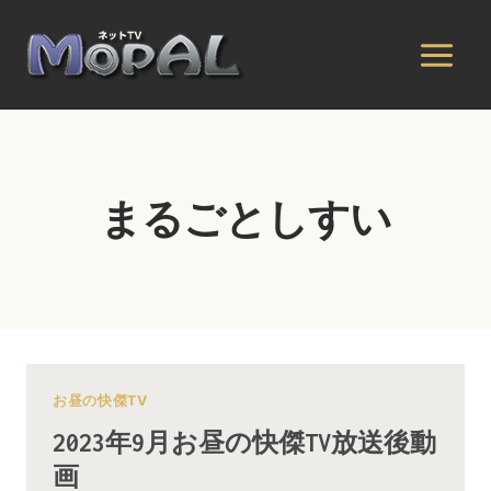
内
容
を
ス
キ
ッ
プ
まるごとしすい
お昼の快傑TV
2023年9月お昼の快傑TV放送後動
画