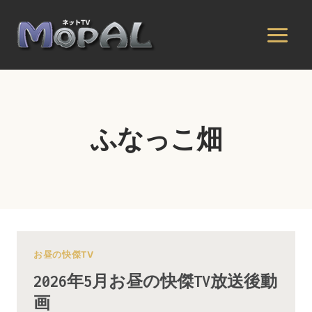
内
容
を
ス
キ
ッ
プ
ふなっこ畑
お昼の快傑TV
2026年5月お昼の快傑TV放送後動
画