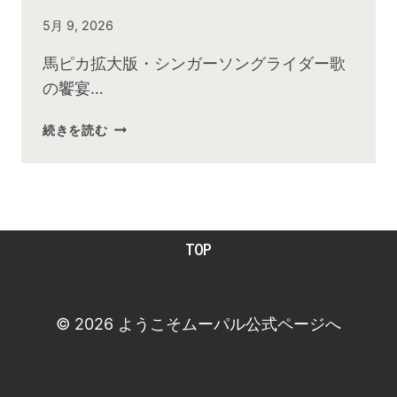
By
5月 9, 2026
admin
馬ピカ拡大版・シンガーソングライダー歌
の饗宴…
2026
続きを読む
年
5
月
お
昼
TOP
の
快
傑
TV
© 2026 ようこそムーパル公式ページへ
放
送
後
動