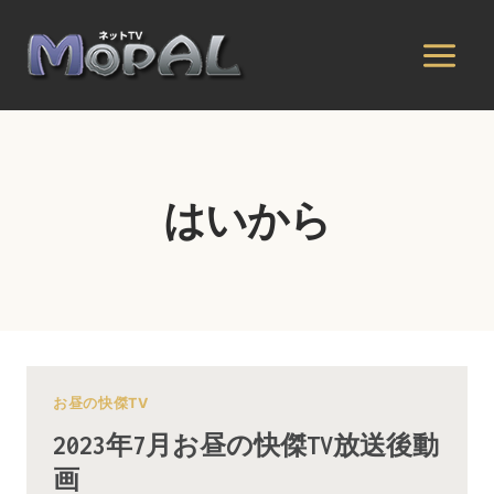
内
容
を
ス
キ
ッ
プ
はいから
お昼の快傑TV
2023年7月お昼の快傑TV放送後動
画