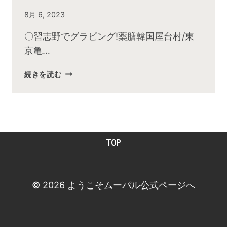
By
8月 6, 2023
admin
〇習志野でグラピング!薬膳韓国屋台村/東
京亀…
2023
続きを読む
年
7
月
お
昼
TOP
の
快
傑
TV
© 2026 ようこそムーパル公式ページへ
放
送
後
動