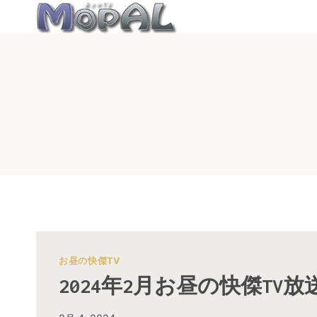
内
容
を
ス
キ
ッ
プ
お昼の快傑TV
2024年2月お昼の快傑TV