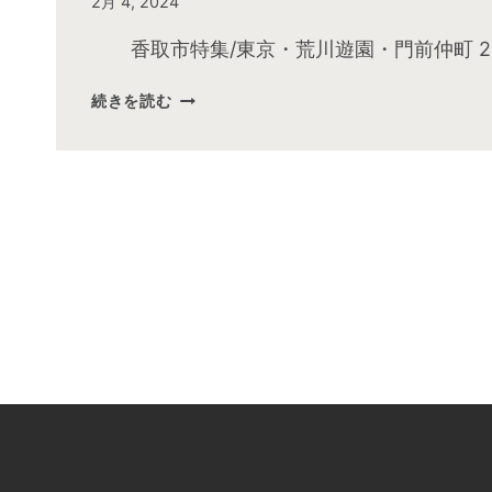
By
2月 4, 2024
admin
香取市特集/東京・荒川遊園・門前仲町 2
2024
続きを読む
年
2
月
お
昼
の
快
傑
TV
放
送
後
動
画