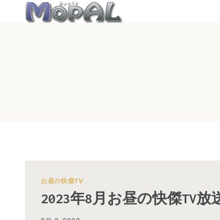
内
容
を
ス
キ
ッ
プ
お昼の快傑TV
2023年8月お昼の快傑TV