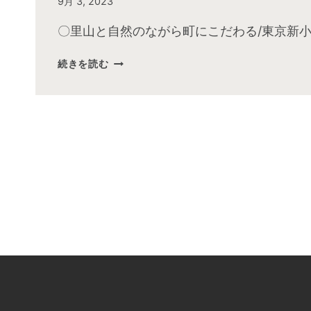
By
9月 3, 2023
admin
〇里山と自然のながら町にこだわる/東京新小
2023
続きを読む
年
8
月
お
昼
の
快
傑
TV
放
送
後
動
画