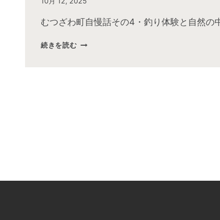
By
10月 12, 2025
admin
むつざわ町自慢話その4・釣り体験と自然の
2025
続きを読む
年
10
月
お
昼
の
快
傑
TV
放
送
後
動
画