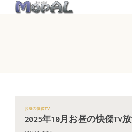
内
容
を
ス
キ
ッ
プ
お昼の快傑TV
2025年10月お昼の快傑TV