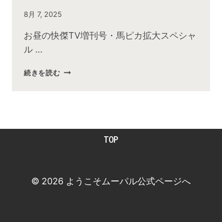
By
8月 7, 2025
admin
お昼の快傑TV増刊号・馬ピカ拡大スペシャ
ル …
2025
続きを読む
年
８
月
お
昼
TOP
の
快
傑
TV
© 2026 ようこそムーパル公式ページへ
放
送
後
動