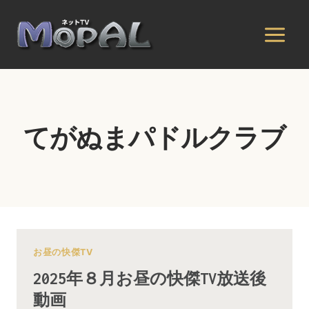
内
容
を
ス
キ
ッ
プ
てがぬまパドルクラブ
お昼の快傑TV
2025年８月お昼の快傑TV放送後
動画