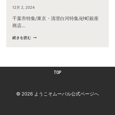
By
12月 2, 2024
admin
千葉市特集/東京・清澄白河特集/砂町銀座
商店…
2024
続きを読む
年
12
月
お
昼
TOP
の
快
傑
TV
© 2026 ようこそムーパル公式ページへ
放
送
後
動