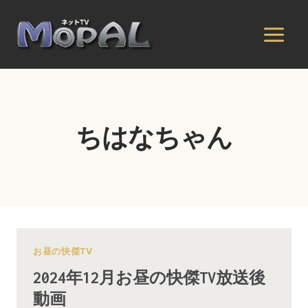
内
容
を
ス
キ
ッ
プ
ちはなちゃん
お昼の快傑TV
2024年12月お昼の快傑TV放送後
動画