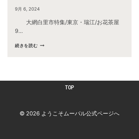
By
9月 6, 2024
admin
大網白里市特集/東京・瑞江/お花茶屋
9…
2024
続きを読む
年
9
月
お
昼
TOP
の
快
傑
TV
© 2026 ようこそムーパル公式ページへ
放
送
後
動