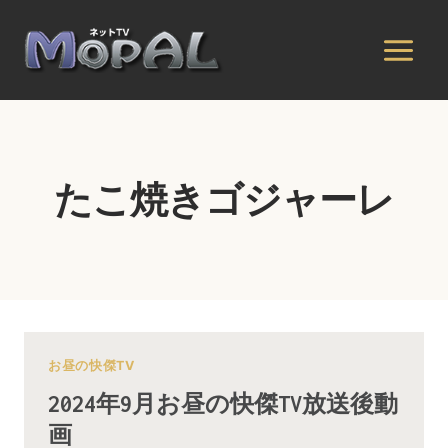
内
容
を
ス
キ
ッ
プ
たこ焼きゴジャーレ
お昼の快傑TV
2024年9月お昼の快傑TV放送後動
画