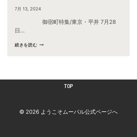
By
7月 13, 2024
admin
御宿町特集/東京・平井 7月28
日…
2024
続きを読む
年
7
月
お
昼
TOP
の
快
傑
TV
© 2026 ようこそムーパル公式ページへ
放
送
後
動