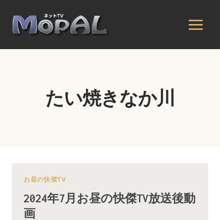
内
容
を
ス
キ
ッ
プ
たい焼きなか川
お昼の快傑TV
2024年7月お昼の快傑TV放送後動
画