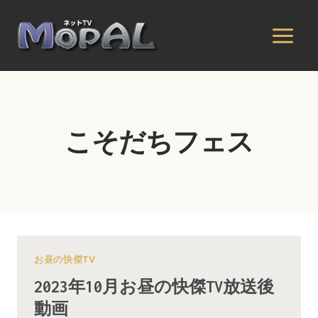
内
容
を
ス
キ
ッ
プ
こそだちフェス
お昼の快傑TV
2023年10月お昼の快傑TV放送後
動画