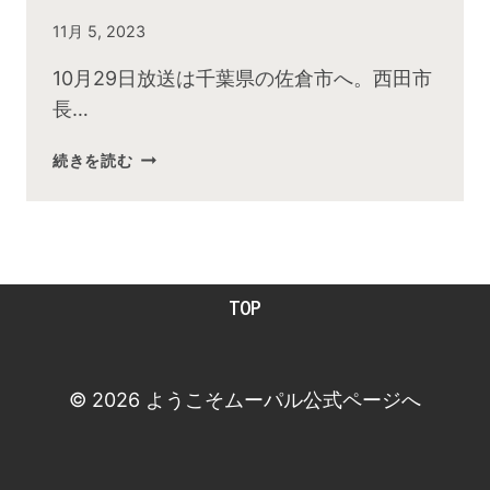
By
11月 5, 2023
admin
10月29日放送は千葉県の佐倉市へ。西田市
長…
2023
続きを読む
年
10
月
お
昼
TOP
の
快
傑
TV
© 2026 ようこそムーパル公式ページへ
放
送
後
動