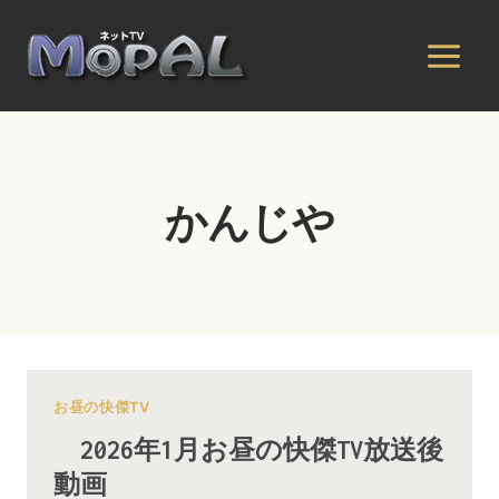
内
容
を
ス
キ
ッ
プ
かんじや
お昼の快傑TV
2026年1月お昼の快傑TV放送後
動画