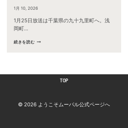
By
1月 10, 2026
admin
1月25日放送は千葉県の九十九里町へ。浅
岡町…
続きを読む
2026
年
1
月
お
TOP
昼
の
快
傑
© 2026 ようこそムーパル公式ページへ
TV
放
送
後