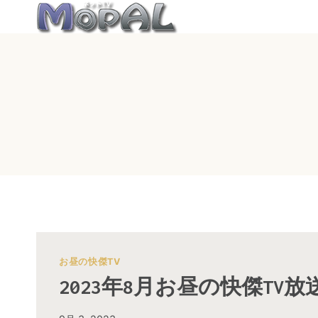
内
容
を
ス
キ
ッ
プ
お昼の快傑TV
2023年8月お昼の快傑TV