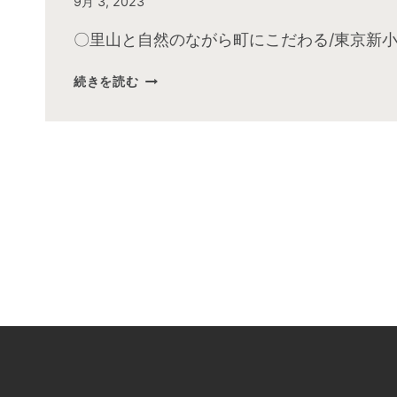
By
9月 3, 2023
admin
〇里山と自然のながら町にこだわる/東京新小
2023
続きを読む
年
8
月
お
昼
の
快
傑
TV
放
送
後
動
画